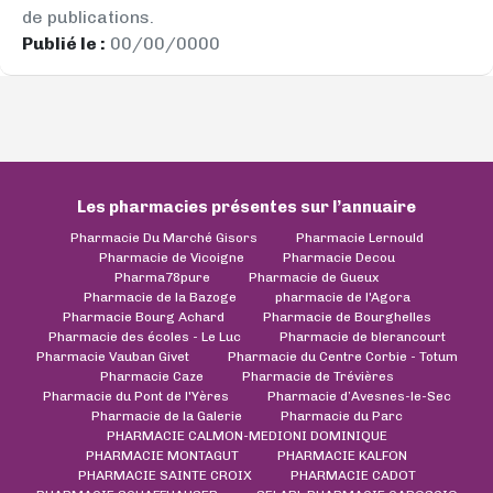
de publications.
Publié le :
00/00/0000
Les pharmacies présentes sur l’annuaire
Pharmacie Du Marché Gisors
Pharmacie Lernould
Pharmacie de Vicoigne
Pharmacie Decou
Pharma78pure
Pharmacie de Gueux
Pharmacie de la Bazoge
pharmacie de l'Agora
Pharmacie Bourg Achard
Pharmacie de Bourghelles
Pharmacie des écoles - Le Luc
Pharmacie de blerancourt
Pharmacie Vauban Givet
Pharmacie du Centre Corbie - Totum
Pharmacie Caze
Pharmacie de Trévières
Pharmacie du Pont de l'Yères
Pharmacie d’Avesnes-le-Sec
Pharmacie de la Galerie
Pharmacie du Parc
PHARMACIE CALMON-MEDIONI DOMINIQUE
PHARMACIE MONTAGUT
PHARMACIE KALFON
PHARMACIE SAINTE CROIX
PHARMACIE CADOT