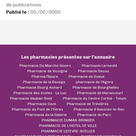
de publications.
Publié le :
00/00/0000
Les pharmacies présentes sur l’annuaire
Pharmacie Du Marché Gisors
Pharmacie Lernould
Pharmacie de Vicoigne
Pharmacie Decou
Pharma78pure
Pharmacie de Gueux
Pharmacie de la Bazoge
pharmacie de l'Agora
Pharmacie Bourg Achard
Pharmacie de Bourghelles
Pharmacie des écoles - Le Luc
Pharmacie de blerancourt
Pharmacie Vauban Givet
Pharmacie du Centre Corbie - Totum
Pharmacie Caze
Pharmacie de Trévières
Pharmacie du Pont de l'Yères
Pharmacie d’Avesnes-le-Sec
Pharmacie de la Galerie
Pharmacie du Parc
PHARMACIE DUMAS-BRINGER
PHARMACIE DE L'HOTEL DE VILLE
PHARMACIE LEFEVRE-SCELLES