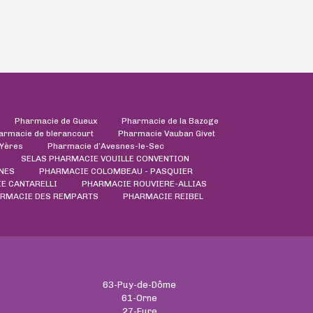
Pharmacie de Gueux
Pharmacie de la Bazoge
armacie de blerancourt
Pharmacie Vauban Givet
'Yères
Pharmacie d’Avesnes-le-Sec
SELAS PHARMACIE VOUILLE CONVENTION
NES
PHARMACIE COLOMBEAU - PASQUIER
E CANTARELLI
PHARMACIE ROUVIERE-ALLIAS
RMACIE DES REMPARTS
PHARMACIE REIBEL
63-Puy-de-Dôme
61-Orne
27-Eure