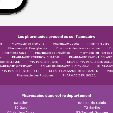
Les pharmacies présentes sur l’annuaire
ld
Pharmacie de Vicoigne
Pharmacie Decou
Pharma78pure
Pharmacie de Bourghelles
Pharmacie des écoles - Le Luc
Ph
Pharmacie Caze
Pharmacie de Trévières
Pharmacie du Pont de l
rc
PHARMACIE POUDRON-CHATEAU
PHARMACIE PARENT-DELABY
CIE BELLEVUE
PHARMACIE SIRVEN
SELARL PHARMACIE DES COLLI
PHARMACIE MESSEANT
SELARL PHARMACIE LUCIEN-GAY
PHARMACI
PHARMACIE BOYER-DOREE
SELAS PHARMACIE DES BLAZOTS
PHA
Pharmacie des Portiques
PHARMACIE DU SOLEIL
Pharmacies dans votre département
03-Allier
62-Pas-de-Calais
30-Gard
72-Sarthe
05-Hautes-Alpes
82-Tarn-et-Garonne