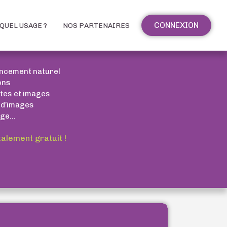
CONNEXION
QUEL USAGE ?
NOS PARTENAIRES
encement naturel
ons
xtes et images
 d’images
ge...
talement gratuit !