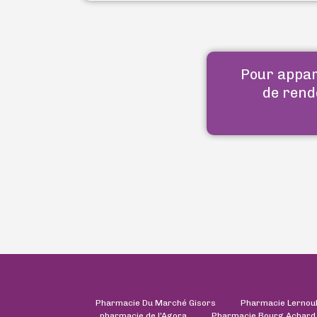
Pour appara
de rend
Pharmacie Du Marché Gisors
Pharmacie Lernou
pharmacie de l'Agora
Pharmacie Bourg Achard