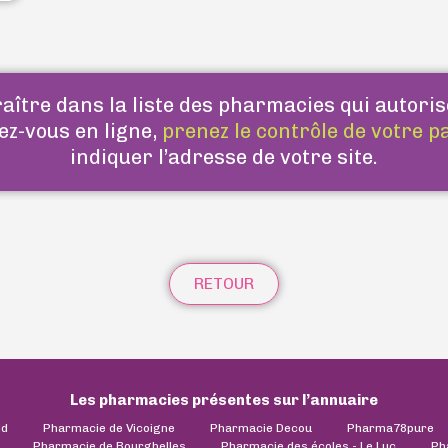
ître dans la liste des pharmacies qui autoris
ez-vous en ligne,
prenez le contrôle de votre p
indiquer l’adresse de votre site.
RETOUR
Les pharmacies présentes sur l’annuaire
ld
Pharmacie de Vicoigne
Pharmacie Decou
Pharma78pure
Pharmacie de Bourghelles
Pharmacie des écoles - Le Luc
Ph