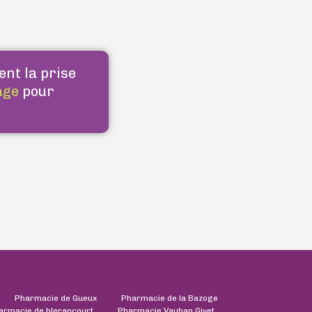
ent la prise
age
pour
Pharmacie de Gueux
Pharmacie de la Bazoge
armacie de blerancourt
Pharmacie Vauban Givet