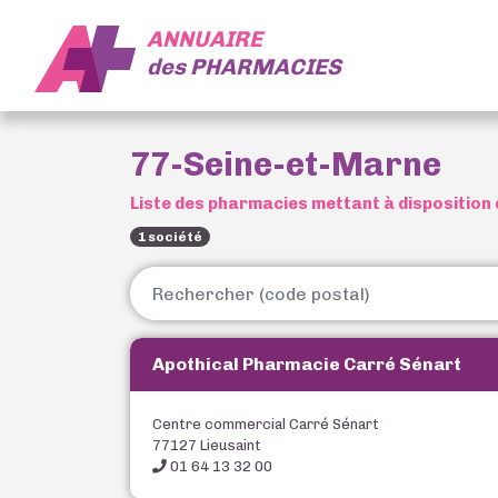
ANNUAIRE
des
PHARMACIES
77-Seine-et-Marne
Liste des pharmacies mettant à disposition 
1 société
Apothical Pharmacie Carré Sénart
Centre commercial Carré Sénart
77127 Lieusaint
01 64 13 32 00