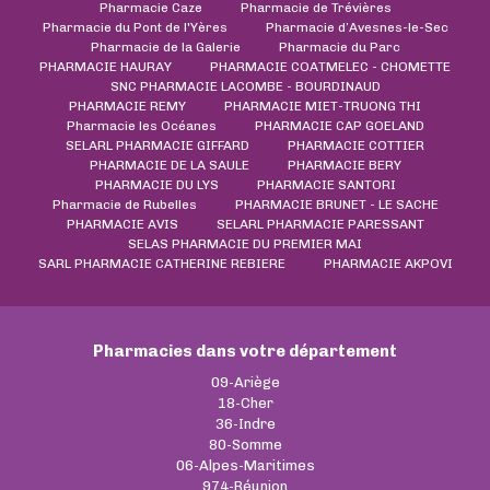
Pharmacie Caze
Pharmacie de Trévières
Pharmacie du Pont de l'Yères
Pharmacie d’Avesnes-le-Sec
Pharmacie de la Galerie
Pharmacie du Parc
PHARMACIE HAURAY
PHARMACIE COATMELEC - CHOMETTE
SNC PHARMACIE LACOMBE - BOURDINAUD
PHARMACIE REMY
PHARMACIE MIET-TRUONG THI
Pharmacie les Océanes
PHARMACIE CAP GOELAND
SELARL PHARMACIE GIFFARD
PHARMACIE COTTIER
PHARMACIE DE LA SAULE
PHARMACIE BERY
PHARMACIE DU LYS
PHARMACIE SANTORI
Pharmacie de Rubelles
PHARMACIE BRUNET - LE SACHE
PHARMACIE AVIS
SELARL PHARMACIE PARESSANT
SELAS PHARMACIE DU PREMIER MAI
SARL PHARMACIE CATHERINE REBIERE
PHARMACIE AKPOVI
Pharmacies dans votre département
09-Ariège
18-Cher
36-Indre
80-Somme
06-Alpes-Maritimes
974-Réunion