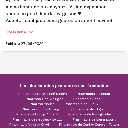
moins habituée aux rayons UV. Une exposition
soudaine peut donc la fragiliser 🧡
Adopter quelques bons gestes en amont permet...
Lire la suite...
Publié le 27/05/2026
Les pharmacies présentes sur l’annuaire
Pharmacie Du Marché Gisors
Pharmacie Lernould
Pharmacie de Vicoigne
Pharmacie Decou
Pharma78pure
Pharmacie de Gueux
Pharmacie de la Bazoge
pharmacie de l'Agora
Pharmacie Bourg Achard
Pharmacie de Bourghelles
Pharmacie des écoles - Le Luc
Pharmacie de blerancourt
Pharmacie Vauban Givet
Pharmacie du Centre Corbie - Totum