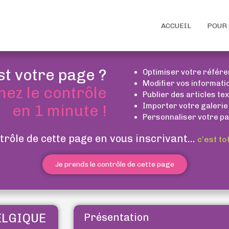
ACCUEIL
POUR 
st votre page ?
Optimiser votre référ
Modifier vos informati
nez le contrôle
Publier des articles te
Importer votre galerie
en 1 minute !
Personnaliser votre pa
trôle de cette page en vous inscrivant...
c’est to
Je prends le contrôle de cette page
ELGIQUE
Présentation