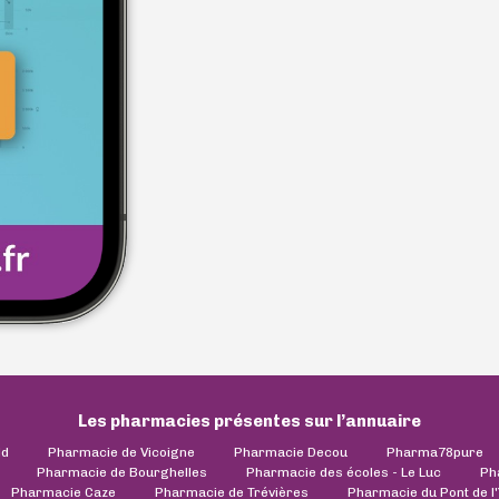
Les pharmacies présentes sur l’annuaire
ld
Pharmacie de Vicoigne
Pharmacie Decou
Pharma78pure
Pharmacie de Bourghelles
Pharmacie des écoles - Le Luc
Ph
Pharmacie Caze
Pharmacie de Trévières
Pharmacie du Pont de l