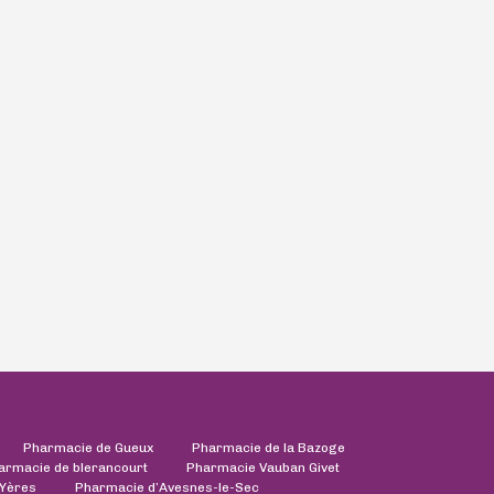
Pharmacie de Gueux
Pharmacie de la Bazoge
armacie de blerancourt
Pharmacie Vauban Givet
'Yères
Pharmacie d’Avesnes-le-Sec