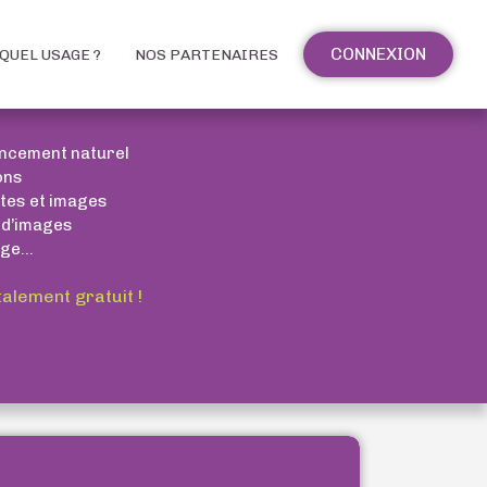
CONNEXION
QUEL USAGE ?
NOS PARTENAIRES
encement naturel
ons
xtes et images
 d’images
ge...
talement gratuit !