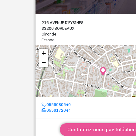
216 AVENUE D'EYSINES
33200 BORDEAUX
Gironde
France
+
−
0556080540
0556172644
Contactez-nous par télépho