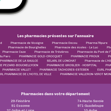
Les pharmacies présentes sur l’annuaire
ld
Pharmacie de Vicoigne
Pharmacie Decou
Pharma78pure
Pharmacie de Bourghelles
Pharmacie des écoles - Le Luc
Ph
Pharmacie Caze
Pharmacie de Trévières
Pharmacie du Pont de l
du Parc
PHARMACIE GOLD-CROCQUET
PHARMACIE PROUX
P
 PHARMACIE DE LA SAULCE
SELARL DE LONCHAT
Pharmacie de L’Hôt
E PEZARD-BOUCKELLYOEN
PHARMACIE GROSLIER - HOSPITAL
PH
PHARMACIE VALLET
PHARMACIE TACHOIRES-ESTEBEN
EURL PH
RL PHARMACIE DE L'HOTEL DE VILLE
PHARMACIE VALLERON-VIROT MON
Pharmacies dans votre département
29-Finistère
74-Haute-Savoie
91-Essonne
971-Guadeloupe
37-Indre-et-Loire
10-Aube