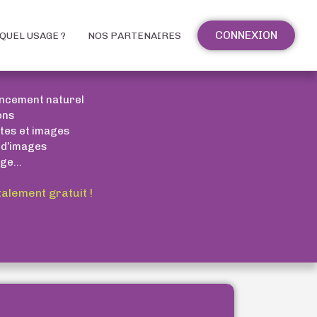
CONNEXION
QUEL USAGE ?
NOS PARTENAIRES
encement naturel
ons
xtes et images
 d’images
ge...
talement gratuit !