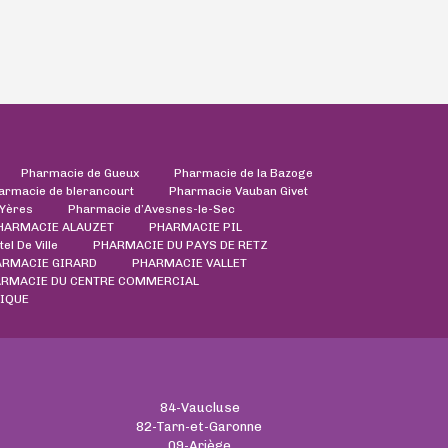
Pharmacie de Gueux
Pharmacie de la Bazoge
armacie de blerancourt
Pharmacie Vauban Givet
'Yères
Pharmacie d’Avesnes-le-Sec
HARMACIE ALAUZET
PHARMACIE PIL
el De Ville
PHARMACIE DU PAYS DE RETZ
ARMACIE GIRARD
PHARMACIE VALLET
ARMACIE DU CENTRE COMMERCIAL
IQUE
84-Vaucluse
82-Tarn-et-Garonne
09-Ariège