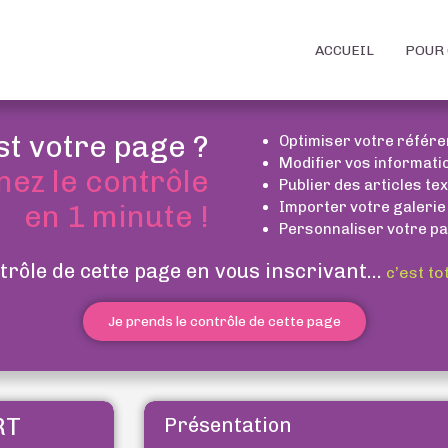
ACCUEIL
POUR 
st votre page ?
Optimiser votre référ
Modifier vos informati
nez le contrôle
Publier des articles te
Importer votre galerie
en 1 minute !
Personnaliser votre pa
trôle de cette page en vous inscrivant...
c’est to
Je prends le contrôle de cette page
RT
Présentation