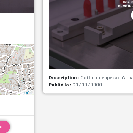
Description :
Cette entreprise n’a p
Publié le :
00/00/0000
Leaflet
ne