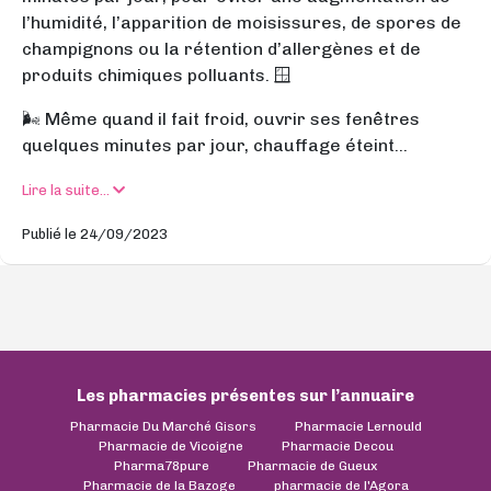
l’humidité, l’apparition de moisissures, de spores de
champignons ou la rétention d’allergènes et de
produits chimiques polluants. 🪟
🌬️ Même quand il fait froid, ouvrir ses fenêtres
quelques minutes par jour, chauffage éteint...
Lire la suite...
Publié le 24/09/2023
Les pharmacies présentes sur l’annuaire
Pharmacie Du Marché Gisors
Pharmacie Lernould
Pharmacie de Vicoigne
Pharmacie Decou
Pharma78pure
Pharmacie de Gueux
Pharmacie de la Bazoge
pharmacie de l'Agora