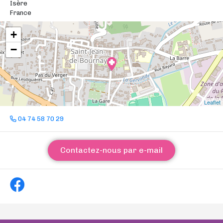
Isère
France
+
−
Leaflet
04 74 58 70 29
Contactez-nous par e-mail