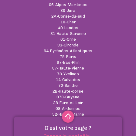
06-Alpes-Maritimes
39-Jura
2A-Corse-du-sud
18-Cher
40-Landes
31-Haute-Garonne
61-Orne
33-Gironde
64-Pyrénées-Atlantiques
75-Paris
67-Bas-Rhin
87-Haute-Vienne
78-Yvelines
14-Calvados
72-Sarthe
2B-Haute-corse
973-Guyane
28-Eure-et-Loir
08-Ardennes
52-Haute-Marne
C’est votre page ?
CGU
-
Cookies
-
RGPD
-
Contact