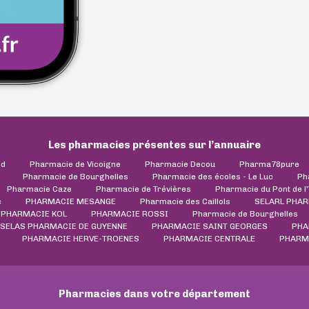
Les pharmacies présentes sur l’annuaire
ld
Pharmacie de Vicoigne
Pharmacie Decou
Pharma78pure
Pharmacie de Bourghelles
Pharmacie des écoles - Le Luc
Ph
Pharmacie Caze
Pharmacie de Trévières
Pharmacie du Pont de l
c
PHARMACIE MESANGE
Pharmacie des Caillols
SELARL PHAR
 PHARMACIE KOL
PHARMACIE ROSSI
Pharmacie de Bourghelles
SELAS PHARMACIE DE GUYENNE
PHARMACIE SAINT GEORGES
PHA
PHARMACIE HERVE-TROENES
PHARMACIE CENTRALE
PHARM
Pharmacies dans votre département