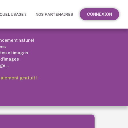
CONNEXION
QUEL USAGE ?
NOS PARTENAIRES
encement naturel
ons
xtes et images
 d’images
ge...
talement gratuit !