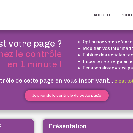
ACCUEIL
POUR 
st votre page ?
Optimiser votre référ
Modifier vos informati
nez le contrôle
Publier des articles te
Importer votre galerie
en 1 minute !
Personnaliser votre pa
trôle de cette page en vous inscrivant...
c’est to
Je prends le contrôle de cette page
E
Présentation