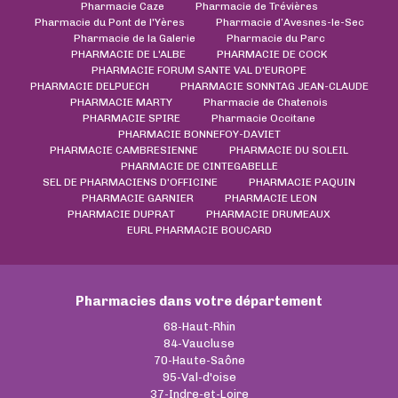
Pharmacie Caze
Pharmacie de Trévières
Pharmacie du Pont de l'Yères
Pharmacie d’Avesnes-le-Sec
Pharmacie de la Galerie
Pharmacie du Parc
PHARMACIE DE L'ALBE
PHARMACIE DE COCK
PHARMACIE FORUM SANTE VAL D'EUROPE
PHARMACIE DELPUECH
PHARMACIE SONNTAG JEAN-CLAUDE
PHARMACIE MARTY
Pharmacie de Chatenois
PHARMACIE SPIRE
Pharmacie Occitane
PHARMACIE BONNEFOY-DAVIET
PHARMACIE CAMBRESIENNE
PHARMACIE DU SOLEIL
PHARMACIE DE CINTEGABELLE
SEL DE PHARMACIENS D'OFFICINE
PHARMACIE PAQUIN
PHARMACIE GARNIER
PHARMACIE LEON
PHARMACIE DUPRAT
PHARMACIE DRUMEAUX
EURL PHARMACIE BOUCARD
Pharmacies dans votre département
68-Haut-Rhin
84-Vaucluse
70-Haute-Saône
95-Val-d'oise
37-Indre-et-Loire