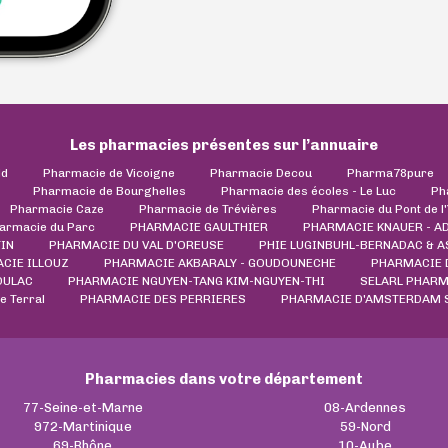
Les pharmacies présentes sur l’annuaire
ld
Pharmacie de Vicoigne
Pharmacie Decou
Pharma78pure
Pharmacie de Bourghelles
Pharmacie des écoles - Le Luc
Ph
Pharmacie Caze
Pharmacie de Trévières
Pharmacie du Pont de l
armacie du Parc
PHARMACIE GAULTHIER
PHARMACIE KNAUER - A
IN
PHARMACIE DU VAL D'OREUSE
PHIE LUGINBUHL-BERNADAC & 
CIE ILLOUZ
PHARMACIE AKBARALY - GOUDOUNECHE
PHARMACIE 
DULAC
PHARMACIE NGUYEN-TANG KIM-NGUYEN-THI
SELARL PHARM
e Terral
PHARMACIE DES PERRIERES
PHARMACIE D'AMSTERDAM S
Pharmacies dans votre département
77-Seine-et-Marne
08-Ardennes
972-Martinique
59-Nord
69-Rhône
10-Aube