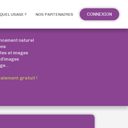
CONNEXION
QUEL USAGE ?
NOS PARTENAIRES
encement naturel
ons
xtes et images
 d’images
ge...
talement gratuit !