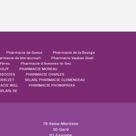
Pharmacie de Gueux
Pharmacie de la Bazoge
armacie de blerancourt
Pharmacie Vauban Givet
'Yères
Pharmacie d’Avesnes-le-Sec
DOLFF
PHARMACIE MOREAU
ASSOCIES
PHARMACIE CHARLES
DEBIZET
SELARL PHARMACIE CLEMENCEAU
ACIE WILL
PHARMACIE PHONGPRIXA
ELARL DE
76-Seine-Maritime
30-Gard
91-Essonne