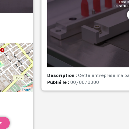
Description :
Cette entreprise n’a p
Publié le :
00/00/0000
Leaflet
ne