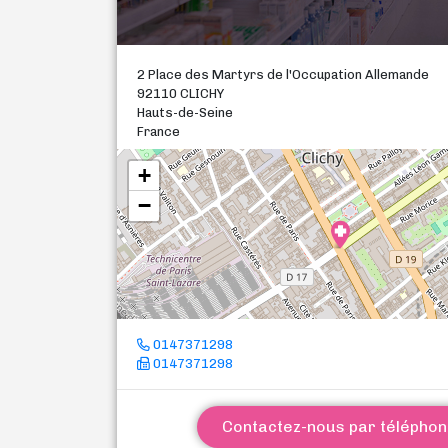
2 Place des Martyrs de l'Occupation Allemande
92110 CLICHY
Hauts-de-Seine
France
+
−
0147371298
0147371298
Contactez-nous par télépho