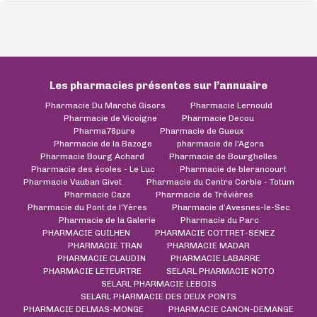
Les pharmacies présentes sur l’annuaire
Pharmacie Du Marché Gisors
Pharmacie Lernould
Pharmacie de Vicoigne
Pharmacie Decou
Pharma78pure
Pharmacie de Gueux
Pharmacie de la Bazoge
pharmacie de l'Agora
Pharmacie Bourg Achard
Pharmacie de Bourghelles
Pharmacie des écoles - Le Luc
Pharmacie de blerancourt
Pharmacie Vauban Givet
Pharmacie du Centre Corbie - Totum
Pharmacie Caze
Pharmacie de Trévières
Pharmacie du Pont de l'Yères
Pharmacie d’Avesnes-le-Sec
Pharmacie de la Galerie
Pharmacie du Parc
PHARMACIE GUILHEN
PHARMACIE COTTRET-SENEZ
PHARMACIE TRAN
PHARMACIE MADAR
PHARMACIE CLAUDIN
PHARMACIE LABARRE
PHARMACIE LETEURTRE
SELARL PHARMACIE NOTO
SELARL PHARMACIE LEBOIS
SELARL PHARMACIE DES DEUX PONTS
PHARMACIE DELMAS-MONGE
PHARMACIE CANON-DEMANGE