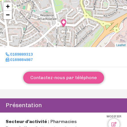
+
−
Leaflet
0169889313
0169884987
Contactez-nous par téléphone
Présentation
MODIFIER
Secteur d’activité :
Pharmacies