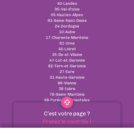
40-Landes
95-Val-d'oise
05-Hautes-Alpes
93-Seine-Saint-Denis
24-Dordogne
10-Aube
17-Charente-Maritime
61-Orne
45-Loiret
35-Ile-et-Vilaine
47-Lot-et-Garonne
82-Tarn-et-Garonne
27-Eure
31-Haute-Garonne
86-Vienne
38-Isère
76-Seine-Maritime
66-Pyrénées-Orientales
C’est votre page ?
CGU
-
Cookies
-
RGPD
-
Contact
Prenez le contrôle !
Annuaire des pharmacies - Tous droits réservés
Optimiser votre référencement naturel