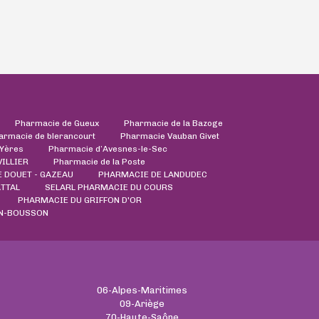
Pharmacie de Gueux
Pharmacie de la Bazoge
armacie de blerancourt
Pharmacie Vauban Givet
'Yères
Pharmacie d’Avesnes-le-Sec
ILLIER
Pharmacie de la Poste
 DOUET - GAZEAU
PHARMACIE DE LANDUDEC
ATTAL
SELARL PHARMACIE DU COURS
PHARMACIE DU GRIFFON D'OR
IN-BOUSSON
06-Alpes-Maritimes
09-Ariège
70-Haute-Saône