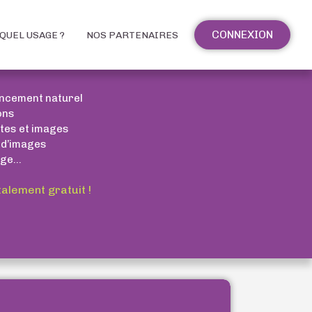
CONNEXION
QUEL USAGE ?
NOS PARTENAIRES
encement naturel
ons
xtes et images
 d’images
ge...
talement gratuit !