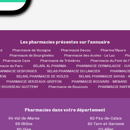
Les pharmacies présentes sur l’annuaire
ld
Pharmacie de Vicoigne
Pharmacie Decou
Pharma78pure
Pharmacie de Bourghelles
Pharmacie des écoles - Le Luc
Ph
Pharmacie Caze
Pharmacie de Trévières
Pharmacie du Pont de l
macie du Parc
SELARL XL PHARMA
PHARMACIE CERMOLACCE - CUV
ARMACIE DESFORGES
SELAS PHARMACIE DU LANCIER
PHARMACIE
MON
SELARL PHARMACIE DE VIOLES
SELARL PHARMACIE SAYAG - 
PHARMACIE VERZEAUX-GRIFFON
PHARMACIE BOUVARD - MENARD
 ROUSSEAU-GUITTENY
Pharmacie de Boussois
PHARMACIE RAFF
Pharmacies dans votre département
94-Val-de-Marne
62-Pas-de-Calais
69-Rhône
82-Tarn-et-Garonne
60-Oise
03-Allier