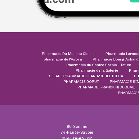
Pharmacie Du Marché Gisors
Pharmacie Lernou
pharmacie de l'Agora
Pharmacie Bourg Achard
Pharmacie du Centre Corbie - Totum
Pharmacie de la Galerie
Phar
SELARL PHARMACIE JEAN-MICHEL RIERA
PH
PHARMACIE DORUT
PHARMACIE SI
PHARMACIE FRANCK NICODEME
PHARMACIE
80-Somme
74-Haute-Savoie
28-Eure-et-Loir