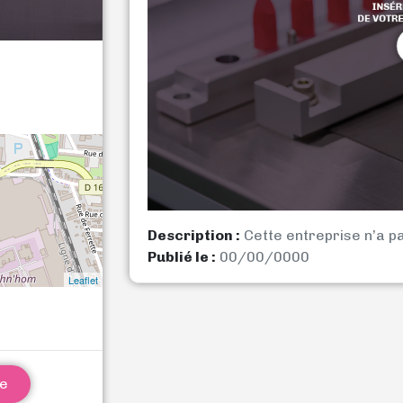
Description :
Cette entreprise n’a p
Publié le :
00/00/0000
Leaflet
ne