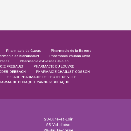
Pharmacie de Gueux
Pharmacie de la Bazoge
armacie de blerancourt
Pharmacie Vauban Givet
'Yères
Pharmacie d’Avesnes-le-Sec
CIE FREBAULT
PHARMACIE DU LOUVRE
DDEB-DEBBAGH
PHARMACIE CHAILLET-COSSON
SELARL PHARMACIE DE L'HOTEL DE VILLE
HARMACIE DUBAQUIE YANNICK DUBAQUIE
28-Eure-et-Loir
95-Val-d'oise
2B-Haute-corse