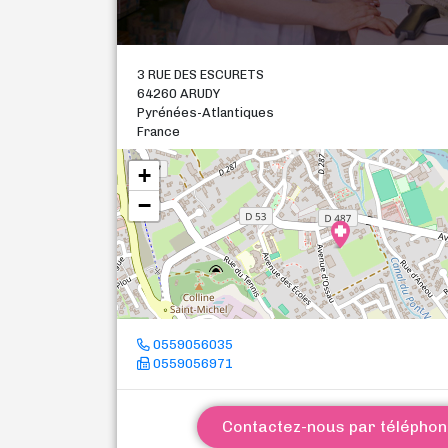
3 RUE DES ESCURETS
64260 ARUDY
Pyrénées-Atlantiques
France
+
−
0559056035
0559056971
Contactez-nous par télépho