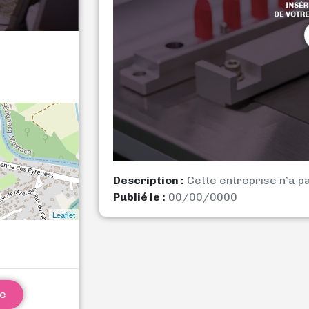
Description :
Cette entreprise n’a p
Publié le :
00/00/0000
Leaflet
ne