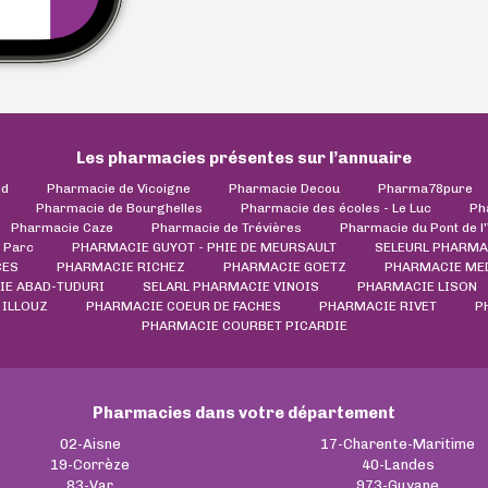
Les pharmacies présentes sur l’annuaire
ld
Pharmacie de Vicoigne
Pharmacie Decou
Pharma78pure
Pharmacie de Bourghelles
Pharmacie des écoles - Le Luc
Ph
Pharmacie Caze
Pharmacie de Trévières
Pharmacie du Pont de l
 Parc
PHARMACIE GUYOT - PHIE DE MEURSAULT
SELEURL PHARMA
CES
PHARMACIE RICHEZ
PHARMACIE GOETZ
PHARMACIE ME
IE ABAD-TUDURI
SELARL PHARMACIE VINOIS
PHARMACIE LISON
ILLOUZ
PHARMACIE COEUR DE FACHES
PHARMACIE RIVET
P
PHARMACIE COURBET PICARDIE
Pharmacies dans votre département
02-Aisne
17-Charente-Maritime
19-Corrèze
40-Landes
83-Var
973-Guyane