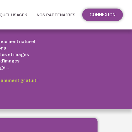
CONNEXION
QUEL USAGE ?
NOS PARTENAIRES
encement naturel
ons
xtes et images
 d’images
ge...
talement gratuit !