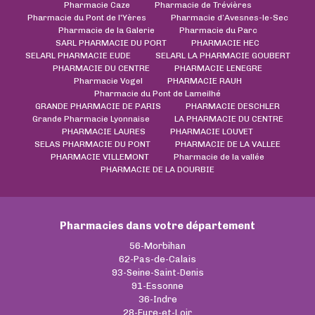
Pharmacie Caze
Pharmacie de Trévières
Pharmacie du Pont de l'Yères
Pharmacie d’Avesnes-le-Sec
Pharmacie de la Galerie
Pharmacie du Parc
SARL PHARMACIE DU PORT
PHARMACIE HEC
SELARL PHARMACIE EUDE
SELARL LA PHARMACIE GOUBERT
PHARMACIE DU CENTRE
PHARMACIE LENEGRE
Pharmacie Vogel
PHARMACIE RAUH
Pharmacie du Pont de Lameilhé
GRANDE PHARMACIE DE PARIS
PHARMACIE DESCHLER
Grande Pharmacie Lyonnaise
LA PHARMACIE DU CENTRE
PHARMACIE LAURES
PHARMACIE LOUVET
SELAS PHARMACIE DU PONT
PHARMACIE DE LA VALLEE
PHARMACIE VILLEMONT
Pharmacie de la vallée
PHARMACIE DE LA DOURBIE
Pharmacies dans votre département
56-Morbihan
62-Pas-de-Calais
93-Seine-Saint-Denis
91-Essonne
36-Indre
28-Eure-et-Loir