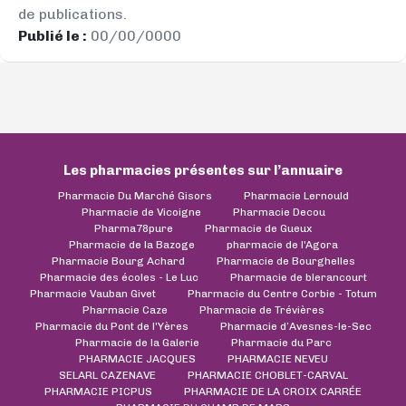
de publications.
Publié le :
00/00/0000
Les pharmacies présentes sur l’annuaire
Pharmacie Du Marché Gisors
Pharmacie Lernould
Pharmacie de Vicoigne
Pharmacie Decou
Pharma78pure
Pharmacie de Gueux
Pharmacie de la Bazoge
pharmacie de l'Agora
Pharmacie Bourg Achard
Pharmacie de Bourghelles
Pharmacie des écoles - Le Luc
Pharmacie de blerancourt
Pharmacie Vauban Givet
Pharmacie du Centre Corbie - Totum
Pharmacie Caze
Pharmacie de Trévières
Pharmacie du Pont de l'Yères
Pharmacie d’Avesnes-le-Sec
Pharmacie de la Galerie
Pharmacie du Parc
PHARMACIE JACQUES
PHARMACIE NEVEU
SELARL CAZENAVE
PHARMACIE CHOBLET-CARVAL
PHARMACIE PICPUS
PHARMACIE DE LA CROIX CARRÉE