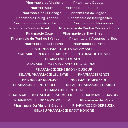
Pharmacie de Vicoigne
Pharmacie Decou
Pharma78pure
Pharmacie de Gueux
Pharmacie de la Bazoge
pharmacie de l'Agora
Pharmacie Bourg Achard
Pharmacie de Bourghelles
Pharmacie des écoles - Le Luc
Pharmacie de blerancourt
Pharmacie Vauban Givet
Pharmacie du Centre Corbie - Totum
Pharmacie Caze
Pharmacie de Trévières
Pharmacie du Pont de l'Yères
Pharmacie d’Avesnes-le-Sec
Pharmacie de la Galerie
Pharmacie du Parc
SARL PHARMACIE DE LA SALAMANDRE
PHARMACIE PERALDI-DABILLY
PHARMACIE LOISIER
PHARMACIE LESIMPLE
PHARMACIE CAZAUX-LACLOTTE GIACOMETTI
PHARMACIE BENSIMON - DUGOUR
SELARL PHARMACIE LELIEVRE
PHARMACIE VIROT
PHARMACIE MANCEAU
PHARMACIE MESSEDI
PHARMACIE BLIN - DUBEE
SELARL PHARMACIE FLEMING
PHARMACIE BENFREDJ
PHARMACIE COLOMBEAU - PASQUIER
PHARMACIE CHAVOIX
PHARMACIE DESCAMPS-VOTTIER
Pharmacie de l'Arize
Pharmacie Du Marché Gisors
PHARMACIE ENSERGUEIX
SELASU PHARMACIE SAINT HONORE