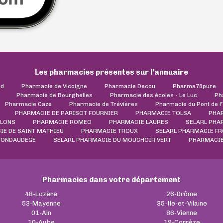
Les pharmacies présentes sur l’annuaire
ld
Pharmacie de Vicoigne
Pharmacie Decou
Pharma78pure
Pharmacie de Bourghelles
Pharmacie des écoles - Le Luc
Ph
Pharmacie Caze
Pharmacie de Trévières
Pharmacie du Pont de l
PHARMACIE DE PARISOT FOURNIER
PHARMACIE TOLSA
PHA
BLONS
PHARMACIE ROMEO
PHARMACIE LAURES
SELARL PHA
E DE SAINT MATHIEU
PHARMACIE TROUX
SELARL PHARMACIE F
FONDAUDEGE
SELARL PHARMACIE DU MOUCHOIR VERT
PHARMACIE
Pharmacies dans votre département
48-Lozère
26-Drôme
53-Mayenne
35-Ile-et-Vilaine
01-Ain
86-Vienne
10-Aube
19-Corrèze