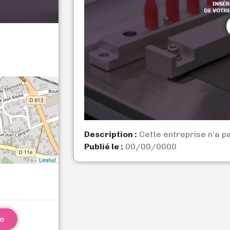
Description :
Cette entreprise n’a p
Publié le :
00/00/0000
Leaflet
ne