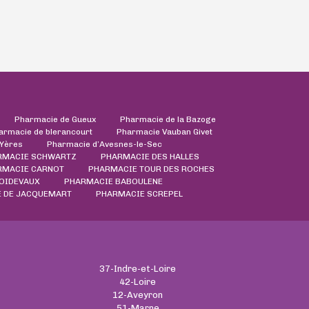
Pharmacie de Gueux
Pharmacie de la Bazoge
armacie de blerancourt
Pharmacie Vauban Givet
'Yères
Pharmacie d’Avesnes-le-Sec
RMACIE SCHWARTZ
PHARMACIE DES HALLES
RMACIE CARNOT
PHARMACIE TOUR DES ROCHES
ROIDEVAUX
PHARMACIE BABOULENE
 DE JACQUEMART
PHARMACIE SCREPEL
37-Indre-et-Loire
42-Loire
12-Aveyron
51-Marne