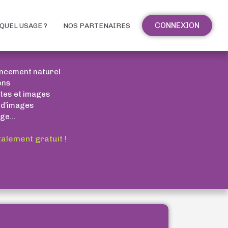
CONNEXION
QUEL USAGE ?
NOS PARTENAIRES
encement naturel
ons
xtes et images
 d’images
ge...
talement gratuit !