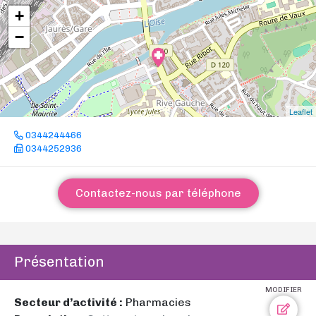
+
−
Leaflet
0344244466
0344252936
Contactez-nous par téléphone
Présentation
MODIFIER
Secteur d’activité :
Pharmacies