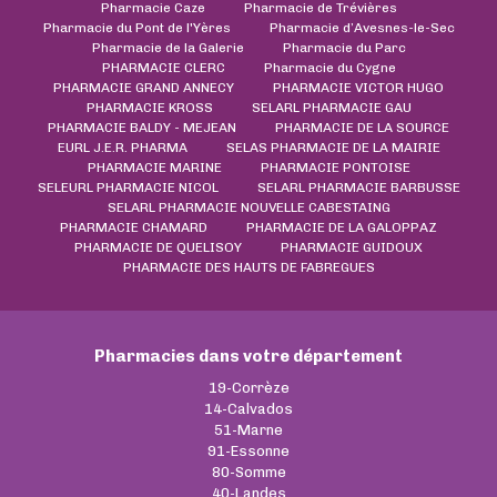
Pharmacie Caze
Pharmacie de Trévières
Pharmacie du Pont de l'Yères
Pharmacie d’Avesnes-le-Sec
Pharmacie de la Galerie
Pharmacie du Parc
PHARMACIE CLERC
Pharmacie du Cygne
PHARMACIE GRAND ANNECY
PHARMACIE VICTOR HUGO
PHARMACIE KROSS
SELARL PHARMACIE GAU
PHARMACIE BALDY - MEJEAN
PHARMACIE DE LA SOURCE
EURL J.E.R. PHARMA
SELAS PHARMACIE DE LA MAIRIE
PHARMACIE MARINE
PHARMACIE PONTOISE
SELEURL PHARMACIE NICOL
SELARL PHARMACIE BARBUSSE
SELARL PHARMACIE NOUVELLE CABESTAING
PHARMACIE CHAMARD
PHARMACIE DE LA GALOPPAZ
PHARMACIE DE QUELISOY
PHARMACIE GUIDOUX
PHARMACIE DES HAUTS DE FABREGUES
Pharmacies dans votre département
19-Corrèze
14-Calvados
51-Marne
91-Essonne
80-Somme
40-Landes