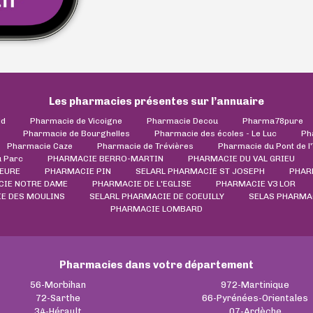
Les pharmacies présentes sur l’annuaire
ld
Pharmacie de Vicoigne
Pharmacie Decou
Pharma78pure
Pharmacie de Bourghelles
Pharmacie des écoles - Le Luc
Ph
Pharmacie Caze
Pharmacie de Trévières
Pharmacie du Pont de l
 Parc
PHARMACIE BERRO-MARTIN
PHARMACIE DU VAL GRIEU
EURE
PHARMACIE PIN
SELARL PHARMACIE ST JOSEPH
PHAR
CIE NOTRE DAME
PHARMACIE DE L'EGLISE
PHARMACIE V3 LOR
E DES MOULINS
SELARL PHARMACIE DE COEUILLY
SELAS PHARMA
PHARMACIE LOMBARD
Pharmacies dans votre département
56-Morbihan
972-Martinique
72-Sarthe
66-Pyrénées-Orientales
34-Hérault
07-Ardèche