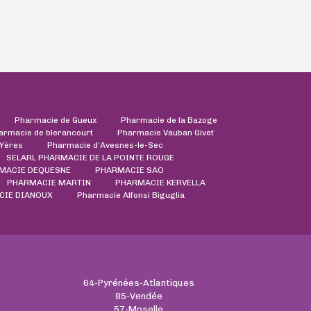
Pharmacie de Gueux
Pharmacie de la Bazoge
armacie de blerancourt
Pharmacie Vauban Givet
'Yères
Pharmacie d’Avesnes-le-Sec
SELARL PHARMACIE DE LA POINTE ROUGE
MACIE DEQUESNE
PHARMACIE SAO
PHARMACIE MARTIN
PHARMACIE KERVELLA
CIE DIANOUX
Pharmacie Alfonsi Biguglia
64-Pyrénées-Atlantiques
85-Vendée
57-Moselle