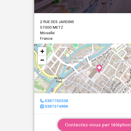
2 RUE DES JARDINS
57000 METZ
Moselle
France
+
−
0387750338
0387374966
Contactez-nous par télépho