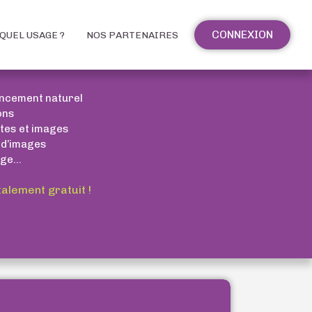
CONNEXION
QUEL USAGE ?
NOS PARTENAIRES
encement naturel
ons
xtes et images
 d’images
ge...
talement gratuit !