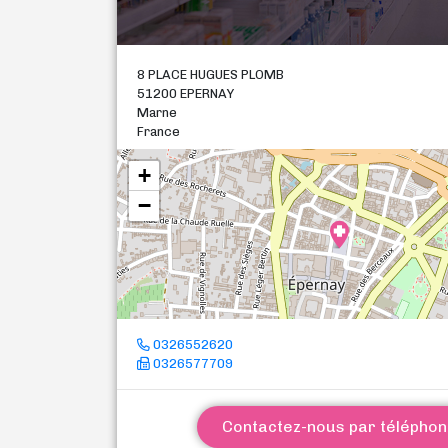
8 PLACE HUGUES PLOMB
51200 EPERNAY
Marne
France
+
−
0326552620
0326577709
Contactez-nous par télépho