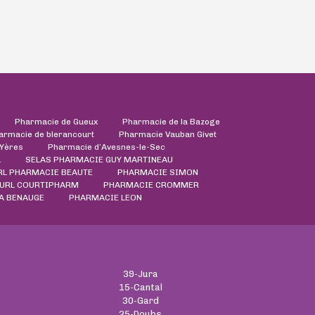
Pharmacie de Gueux
Pharmacie de la Bazoge
armacie de blerancourt
Pharmacie Vauban Givet
'Yères
Pharmacie d’Avesnes-le-Sec
L
SELAS PHARMACIE GUY MARTINEAU
RL PHARMACIE BEAUTE
PHARMACIE SIMON
URL COURTIPHARM
PHARMACIE CROMMER
A BENAUGE
PHARMACIE LEON
39-Jura
15-Cantal
30-Gard
25-Doubs