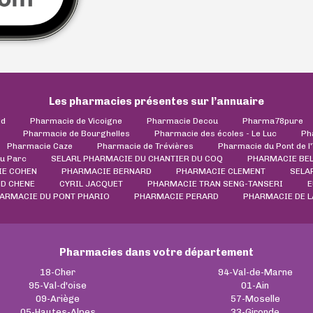
Les pharmacies présentes sur l’annuaire
ld
Pharmacie de Vicoigne
Pharmacie Decou
Pharma78pure
Pharmacie de Bourghelles
Pharmacie des écoles - Le Luc
Ph
Pharmacie Caze
Pharmacie de Trévières
Pharmacie du Pont de l
u Parc
SELARL PHARMACIE DU CHANTIER DU COQ
PHARMACIE BE
E COHEN
PHARMACIE BERNARD
PHARMACIE CLEMENT
SELA
D CHENE
CYRIL JACQUET
PHARMACIE TRAN SENG-TANSERI
E
ARMACIE DU PONT PHARIO
PHARMACIE PERARD
PHARMACIE DE L
Pharmacies dans votre département
18-Cher
94-Val-de-Marne
95-Val-d'oise
01-Ain
09-Ariège
57-Moselle
05-Hautes-Alpes
33-Gironde