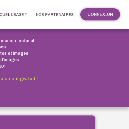
CONNEXION
QUEL USAGE ?
NOS PARTENAIRES
encement naturel
ons
xtes et images
 d’images
ge...
talement gratuit !