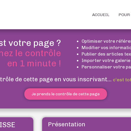
ACCUEIL
POUR 
st votre page ?
Optimiser votre référ
Modifier vos informati
nez le contrôle
Publier des articles te
Importer votre galerie
en 1 minute !
Personnaliser votre pa
trôle de cette page en vous inscrivant...
c’est to
Je prends le contrôle de cette page
ISSE
Présentation