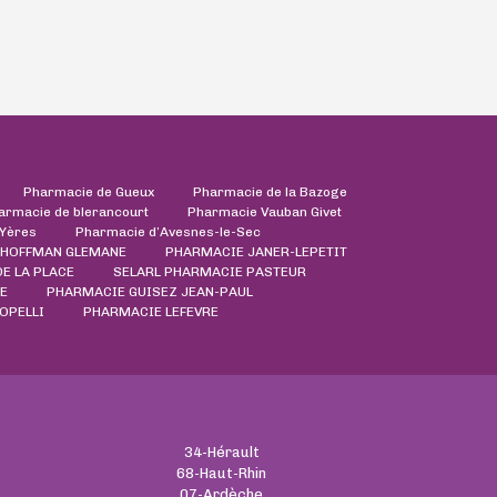
Pharmacie de Gueux
Pharmacie de la Bazoge
armacie de blerancourt
Pharmacie Vauban Givet
'Yères
Pharmacie d’Avesnes-le-Sec
 HOFFMAN GLEMANE
PHARMACIE JANER-LEPETIT
E LA PLACE
SELARL PHARMACIE PASTEUR
LE
PHARMACIE GUISEZ JEAN-PAUL
OPELLI
PHARMACIE LEFEVRE
34-Hérault
68-Haut-Rhin
07-Ardèche