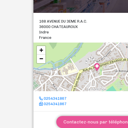
168 AVENUE DU 3EME R.A.C.
36000 CHATEAUROUX
Indre
France
+
−
0254341867
0254341867
Contactez-nous par télépho