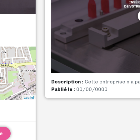
Description :
Cette entreprise n’a p
Publié le :
00/00/0000
Leaflet
ne