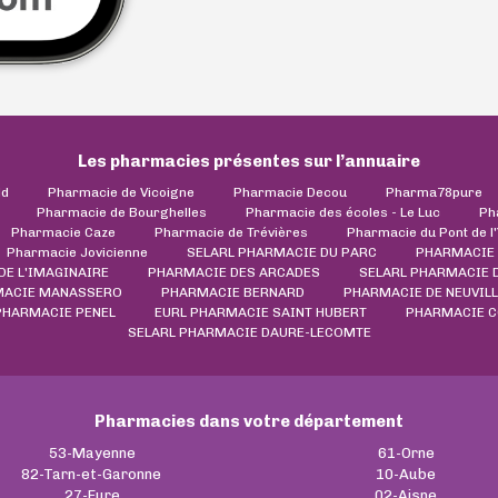
Les pharmacies présentes sur l’annuaire
ld
Pharmacie de Vicoigne
Pharmacie Decou
Pharma78pure
Pharmacie de Bourghelles
Pharmacie des écoles - Le Luc
Ph
Pharmacie Caze
Pharmacie de Trévières
Pharmacie du Pont de l
Pharmacie Jovicienne
SELARL PHARMACIE DU PARC
PHARMACIE
DE L'IMAGINAIRE
PHARMACIE DES ARCADES
SELARL PHARMACIE D
MACIE MANASSERO
PHARMACIE BERNARD
PHARMACIE DE NEUVIL
PHARMACIE PENEL
EURL PHARMACIE SAINT HUBERT
PHARMACIE C
SELARL PHARMACIE DAURE-LECOMTE
Pharmacies dans votre département
53-Mayenne
61-Orne
82-Tarn-et-Garonne
10-Aube
27-Eure
02-Aisne