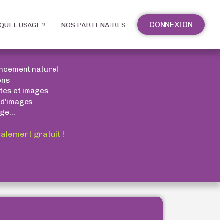
CONNEXION
QUEL USAGE ?
NOS PARTENAIRES
encement naturel
ons
xtes et images
 d’images
ge...
talement gratuit !