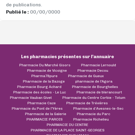
de publications.
Publié le :
00/00/0000
Les pharmacies présentes sur l’annuaire
Pharmacie Du Marché Gisors
Pharmacie Lernould
Pharmacie de Vicoigne
Pharmacie Decou
Pharma78pure
Pharmacie de Gueux
Pharmacie de la Bazoge
pharmacie de l'Agora
Pharmacie Bourg Achard
Pharmacie de Bourghelles
Pharmacie des écoles - Le Luc
Pharmacie de blerancourt
Pharmacie Vauban Givet
Pharmacie du Centre Corbie - Totum
Pharmacie Caze
Pharmacie de Trévières
Pharmacie du Pont de l'Yères
Pharmacie d’Avesnes-le-Sec
Pharmacie de la Galerie
Pharmacie du Parc
PHARMACIE PAROIS
Pharmacie Richelieu
PHARMACIE DU CENTRE
PHARMACIE DE LA PLACE SAINT-GEORGES