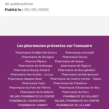
de publications.
Publié le :
00/00/0000
Les pharmacies présentes sur l’annuaire
Pharmacie Du Marché Gisors
Pharmacie Lernould
Pharmacie de Vicoigne
Pharmacie Decou
Pharma78pure
Pharmacie de Gueux
Pharmacie de la Bazoge
pharmacie de l'Agora
Pharmacie Bourg Achard
Pharmacie de Bourghelles
Pharmacie des écoles - Le Luc
Pharmacie de blerancourt
Pharmacie Vauban Givet
Pharmacie du Centre Corbie - Totum
Pharmacie Caze
Pharmacie de Trévières
Pharmacie du Pont de l'Yères
Pharmacie d’Avesnes-le-Sec
Pharmacie de la Galerie
Pharmacie du Parc
SELARL PHARMACIE DU CENTRE
PHARMACIE DU VILLARET
PHARMACIE CAUSSIGNAC
SELARL PHARMACIE DU CENTRE
PHARMACIE CARNOT
PHARMACIE DE LA LAWE