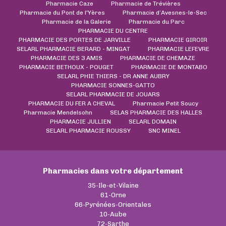
Pharmacie Caze
Pharmacie de Trévières
Pharmacie du Pont de l'Yères
Pharmacie d’Avesnes-le-Sec
Pharmacie de la Galerie
Pharmacie du Parc
PHARMACIE DU CENTRE
PHARMACIE DES PORTES DE JARVILLE
PHARMACIE GIROIR
SELARL PHARMACIE BERARD - MINGAT
PHARMACIE LEFEVRE
PHARMACIE DES 3 AMIS
PHARMACIE DE CHEMAZE
PHARMACIE BETHOUX - POUGET
PHARMACIE DE MONTABO
SELARL PHIE THIERS - DR ANNE AUBRY
PHARMACIE SONNES-GATTO
SELARL PHARMACIE DE JOUARS
PHARMACIE DU FER A CHEVAL
Pharmacie Petit Soucy
Pharmacie Mendelsohn
SELAS PHARMACIE DES HALLES
PHARMACIE JULLIEN
SELARL DOMAIN
SELARL PHARMACIE ROUSSY
SNC MINEL
Pharmacies dans votre département
35-Ile-et-Vilaine
61-Orne
66-Pyrénées-Orientales
10-Aube
72-Sarthe