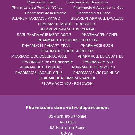
Pharmacie Caze
Pharmacie de Trévières
Pharmacie du Pont de l'Yères
Pharmacie d’Avesnes-le-Sec
Pharmacie de la Galerie
Pharmacie du Parc
SELARL PHARMACIE VY NGO
SELARL PHARMACIE LAVALLEE
PHARMACIE MORIN - ROUSSELOT
SELARL PHARMACIE DU CENTRE
SARL PHARMACIE MERY-ASFIR
PHARMACIEN COHEN
PHARMACIE CATHERINE CELESTIN
PHARMACIE PAMART-TRAN
PHARMACIE SUON
PHARMACIE LOUIS-AUBERTIN
PHARMACIE DU COEUR DE VILLE
PHARMACIE DE LA BATHIE
PHARMACIE DE LA CHESNAIE
PHARMACIE PAU
PHARMACIE DU CENTRE
PHARMACIE DE NIVOLAS
PHARMACIE LACAUD-GILLE
PHARMACIE VICTOR HUGO
PHARMACIE NFOMKPA NSANGOU
PHARMACIE NEU - ROGOWSKI
Pharmacies dans votre département
82-Tarn-et-Garonne
42-Loire
92-Hauts-de-Seine
83-Var