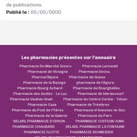
de publications.
Publié le :
00/00/0000
Les pharmacies présentes sur l’annuaire
Pharmacie Du Marché Gisors
Pharmacie Lernould
Pharmacie de Vicoigne
Pharmacie Decou
Pharma78pure
Pharmacie de Gueux
Pharmacie de la Bazoge
pharmacie de l'Agora
Pharmacie Bourg Achard
Pharmacie de Bourghelles
Pharmacie des écoles - Le Luc
Pharmacie de blerancourt
Pharmacie Vauban Givet
Pharmacie du Centre Corbie - Totum
Pharmacie Caze
Pharmacie de Trévières
Pharmacie du Pont de l'Yères
Pharmacie d’Avesnes-le-Sec
Pharmacie de la Galerie
Pharmacie du Parc
SELARL PHARMACIE D'IDRON
PHARMACIE COFFION-IUNG
PHARMACIE CHAUBARD
SELARL PHARMACIE LA FONTAINE
PHARMACIE FLOTTE
PHARMACIE SCHNEIDER