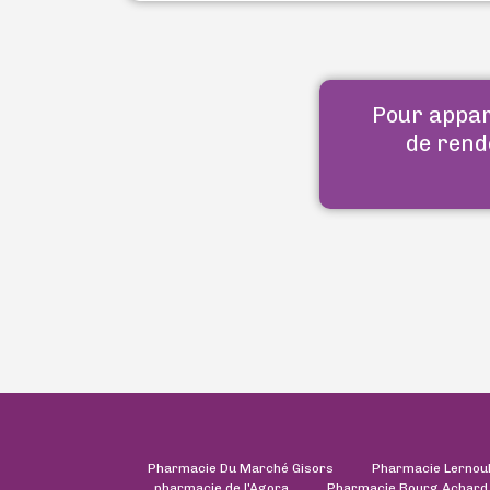
Pour appara
de rend
Pharmacie Du Marché Gisors
Pharmacie Lernou
pharmacie de l'Agora
Pharmacie Bourg Achard