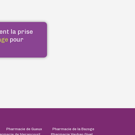
ent la prise
age
pour
Pharmacie de Gueux
Pharmacie de la Bazoge
armacie de blerancourt
Pharmacie Vauban Givet