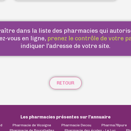
ître dans la liste des pharmacies qui autoris
ez-vous en ligne,
prenez le contrôle de votre p
indiquer l’adresse de votre site.
RETOUR
Les pharmacies présentes sur l’annuaire
ld
Pharmacie de Vicoigne
Pharmacie Decou
Pharma78pure
Pharmacie de Bourghelles
Pharmacie des écoles - Le Luc
Ph