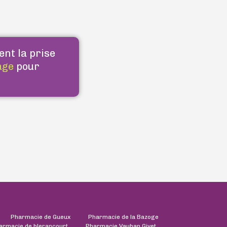
ent la prise
age
pour
Pharmacie de Gueux
Pharmacie de la Bazoge
armacie de blerancourt
Pharmacie Vauban Givet