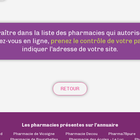
ître dans la liste des pharmacies qui autoris
ez-vous en ligne,
prenez le contrôle de votre p
indiquer l’adresse de votre site.
RETOUR
Les pharmacies présentes sur l’annuaire
ld
Pharmacie de Vicoigne
Pharmacie Decou
Pharma78pure
Pharmacie de Bourghelles
Pharmacie des écoles - Le Luc
Ph