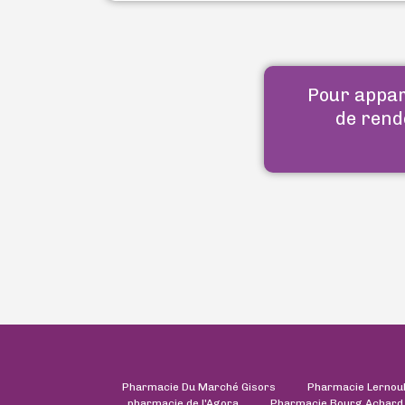
Pour appara
de rend
Pharmacie Du Marché Gisors
Pharmacie Lernou
pharmacie de l'Agora
Pharmacie Bourg Achard