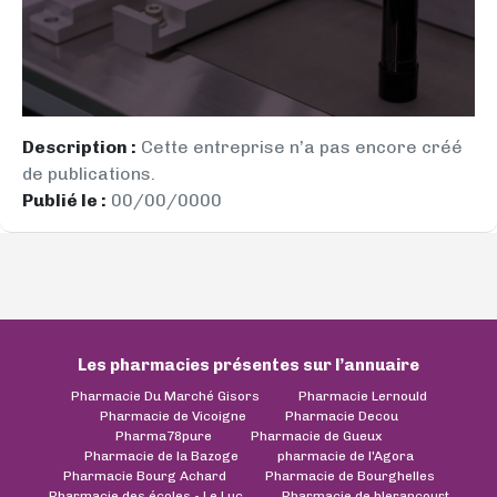
Description :
Cette entreprise n’a pas encore créé
de publications.
Publié le :
00/00/0000
Les pharmacies présentes sur l’annuaire
Pharmacie Du Marché Gisors
Pharmacie Lernould
Pharmacie de Vicoigne
Pharmacie Decou
Pharma78pure
Pharmacie de Gueux
Pharmacie de la Bazoge
pharmacie de l'Agora
Pharmacie Bourg Achard
Pharmacie de Bourghelles
Pharmacie des écoles - Le Luc
Pharmacie de blerancourt