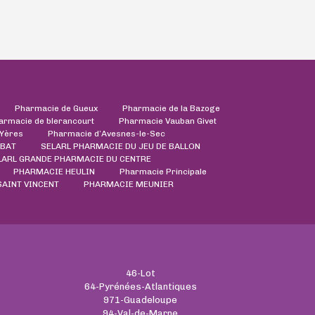
Pharmacie de Gueux
Pharmacie de la Bazoge
armacie de blerancourt
Pharmacie Vauban Givet
'Yères
Pharmacie d’Avesnes-le-Sec
ABAT
SELARL PHARMACIE DU JEU DE BALLON
LARL GRANDE PHARMACIE DU CENTRE
PHARMACIE HEULIN
Pharmacie Principale
AINT VINCENT
PHARMACIE MEUNIER
46-Lot
64-Pyrénées-Atlantiques
971-Guadeloupe
94-Val-de-Marne