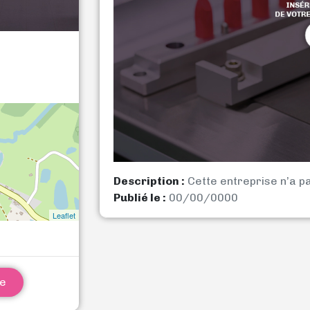
Description :
Cette entreprise n’a p
Publié le :
00/00/0000
Leaflet
ne