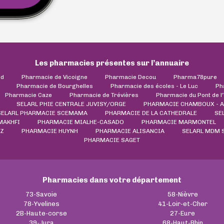
Les pharmacies présentes sur l’annuaire
ld
Pharmacie de Vicoigne
Pharmacie Decou
Pharma78pure
Pharmacie de Bourghelles
Pharmacie des écoles - Le Luc
Ph
Pharmacie Caze
Pharmacie de Trévières
Pharmacie du Pont de l
SELARL PHIE CENTRALE JUVISY/ORGE
PHARMACIE CHAMBOUX - 
SELARL PHARMACIE SCEMAMA
PHARMACIE DE LA CATHEDRALE
SE
MAKHFI
PHARMACIE MIALHE-CASADO
PHARMACIE MARMONTEL
UZ
PHARMACIE HUYNH
PHARMACIE ALISANCIA
SELARL MDM S
PHARMACIE SAGET
Pharmacies dans votre département
73-Savoie
58-Nièvre
78-Yvelines
41-Loir-et-Cher
2B-Haute-corse
27-Eure
39-Jura
68-Haut-Rhin