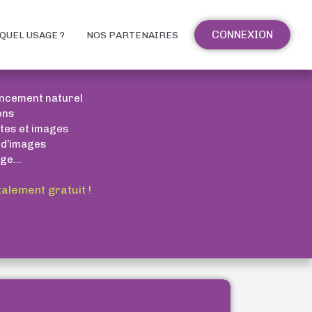
CONNEXION
QUEL USAGE ?
NOS PARTENAIRES
encement naturel
ons
xtes et images
 d’images
ge...
talement gratuit !