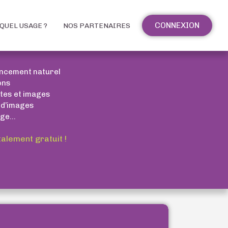
CONNEXION
QUEL USAGE ?
NOS PARTENAIRES
encement naturel
ons
xtes et images
 d’images
ge...
talement gratuit !