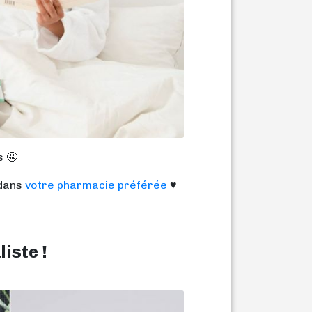
s 🤩
 dans
votre pharmacie préférée
♥️
iste !