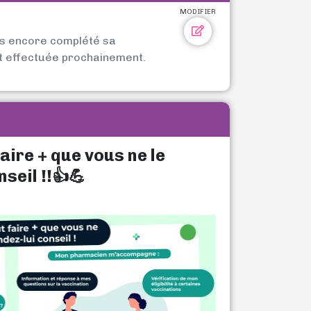
MODIFIER
as encore complété sa
t effectuée prochainement.
aire + que vous ne le
seil !!👍💪