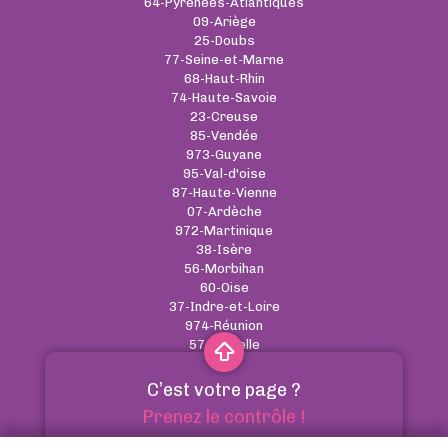
64-Pyrénées-Atlantiques
09-Ariège
25-Doubs
77-Seine-et-Marne
68-Haut-Rhin
74-Haute-Savoie
23-Creuse
85-Vendée
973-Guyane
95-Val-d'oise
87-Haute-Vienne
07-Ardèche
972-Martinique
38-Isère
56-Morbihan
60-Oise
37-Indre-et-Loire
974-Réunion
57-Moselle
C’est votre page ?
CGU
-
Cookies
-
RGPD
-
Contact
Prenez le contrôle !
Annuaire des pharmacies - Tous droits réservés