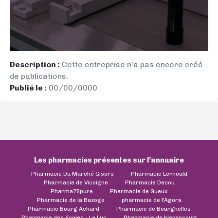
Description :
Cette entreprise n’a pas encore créé
de publications.
Publié le :
00/00/0000
Les pharmacies présentes sur l’annuaire
Pharmacie Du Marché Gisors
Pharmacie Lernould
Pharmacie de Vicoigne
Pharmacie Decou
Pharma78pure
Pharmacie de Gueux
Pharmacie de la Bazoge
pharmacie de l'Agora
Pharmacie Bourg Achard
Pharmacie de Bourghelles
Pharmacie des écoles - Le Luc
Pharmacie de blerancourt