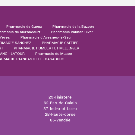
Pharmacie de Gueux
Pharmacie de la Bazoge
armacie de blerancourt
Pharmacie Vauban Givet
'Yères
Pharmacie d’Avesnes-le-Sec
ARMACIE SANCHEZ
PHARMACIE CAFFIER
NT
PHARMACIE HUMBERT ET MELLINGER
ANO - LATOUR
Pharmacie du Musée
ARMACIE PIANCASTELLI - CASABURO
29-Finistère
62-Pas-de-Calais
37-Indre-et-Loire
2B-Haute-corse
85-Vendée