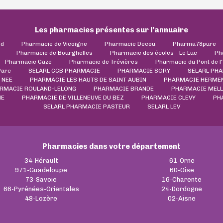
Les pharmacies présentes sur l’annuaire
ld
Pharmacie de Vicoigne
Pharmacie Decou
Pharma78pure
Pharmacie de Bourghelles
Pharmacie des écoles - Le Luc
Ph
Pharmacie Caze
Pharmacie de Trévières
Pharmacie du Pont de l
Parc
SELARL CCB PHARMACIE
PHARMACIE SORY
SELARL PH
 NEE
PHARMACIE LES HAUTS DE SAINT AUBIN
PHARMACIE HERME
RMACIE ROULAND-LELONG
PHARMACIE BRANDE
PHARMACIE MELL
NE
PHARMACIE DE VILLENEUVE DU BEZ
PHARMACIE CLEVY
PH
SELARL PHARMACIE PASTEUR
SELARL LEV
Pharmacies dans votre département
34-Hérault
61-Orne
971-Guadeloupe
60-Oise
73-Savoie
16-Charente
66-Pyrénées-Orientales
24-Dordogne
48-Lozère
02-Aisne