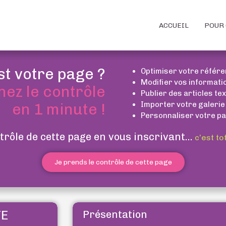
ACCUEIL
POUR 
st votre page ?
Optimiser votre référ
Modifier vos informati
nez le contrôle
Publier des articles te
Importer votre galerie
en 1 minute !
Personnaliser votre pa
trôle de cette page en vous inscrivant...
c’est to
Je prends le contrôle de cette page
TE
Présentation