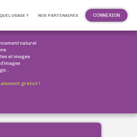
CONNEXION
QUEL USAGE ?
NOS PARTENAIRES
encement naturel
ons
xtes et images
 d’images
ge...
talement gratuit !