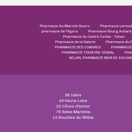
Pharmacie Du Marché Gisors
Pharmacie Lernou
pharmacie de l'Agora
Pharmacie Bourg Achard
Pharmacie du Centre Corbie - Totum
Pharmacie de la Galerie
Pharmacie du 
PHARMACIE DES CONGRES
PHARMACIE
PHARMACIE TISSEYRE-VIGNAL
PHA
SELARL PHARMACIE MUR DE SOLOG
38-Isère
43-Haute-Loire
22-Côtes-d'armor
76-Seine-Maritime
13-Bouches-du-Rhône