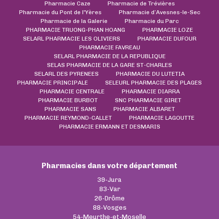
Pharmacie Caze
Pharmacie de Trévières
Pharmacie du Pont de l'Yères
Pharmacie d’Avesnes-le-Sec
Pharmacie de la Galerie
Pharmacie du Parc
PHARMACIE TRUONG-PHAN HOANG
PHARMACIE LOZE
SELARL PHARMACIE LES OLIVIERS
PHARMACIE DUFOUR
PHARMACIE FAVREAU
SELARL PHARMACIE DE LA REPUBLIQUE
SELAS PHARMACIE DE LA GARE ST-CHARLES
SELARL DES PYRENEES
PHARMACIE DU LUTETIA
PHARMACIE PRINCIPALE
SELEURL PHARMACIE DES PLAGES
PHARMACIE CENTRALE
PHARMACIE DIARRA
PHARMACIE BURBOT
SNC PHARMACIE GIRET
PHARMACIE SANS
PHARMACIE ALBARET
PHARMACIE REYMOND-CALLET
PHARMACIE LAGOUTTE
PHARMACIE ERMANN ET DESMARIS
Pharmacies dans votre département
39-Jura
83-Var
26-Drôme
88-Vosges
54-Meurthe-et-Moselle