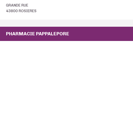
GRANDE RUE
43800 ROSIERES
PHARMACIE PAPPALEPORE
ROUTE D AUVERGNE
43330 ST FERREOL D AUROURE
0477358958
PHARMACIE PELISSIER
1 BOULEVARD MARECHAL FAYOLLE
43000 LE PUY EN VELAY
0471090145