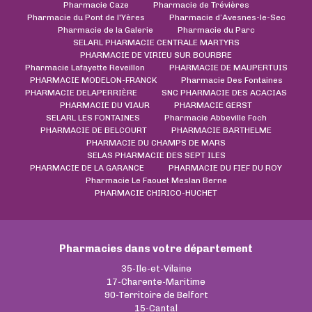
Pharmacie Caze
Pharmacie de Trévières
Pharmacie du Pont de l'Yères
Pharmacie d’Avesnes-le-Sec
Pharmacie de la Galerie
Pharmacie du Parc
SELARL PHARMACIE CENTRALE MARTYRS
PHARMACIE DE VIRIEU SUR BOURBRE
Pharmacie Lafayette Reveillon
PHARMACIE DE MAUPERTUIS
PHARMACIE MODELON-FRANCK
Pharmacie Des Fontaines
PHARMACIE DELAPERRIÈRE
SNC PHARMACIE DES ACACIAS
PHARMACIE DU VIAUR
PHARMACIE GERST
SELARL LES FONTAINES
Pharmacie Abbeville Foch
PHARMACIE DE BELCOURT
PHARMACIE BARTHELME
PHARMACIE DU CHAMPS DE MARS
SELAS PHARMACIE DES SEPT ILES
PHARMACIE DE LA GARANCE
PHARMACIE DU FIEF DU ROY
Pharmacie Le Faouet Meslan Berne
PHARMACIE CHIRICO-HUCHET
Pharmacies dans votre département
35-Ile-et-Vilaine
17-Charente-Maritime
90-Territoire de Belfort
15-Cantal