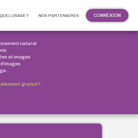
CONNEXION
QUEL USAGE ?
NOS PARTENAIRES
encement naturel
ons
xtes et images
 d’images
ge...
talement gratuit !