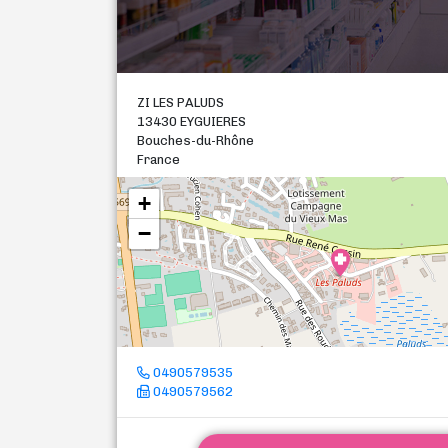
ZI LES PALUDS
13430 EYGUIERES
Bouches-du-Rhône
France
+
−
0490579535
0490579562