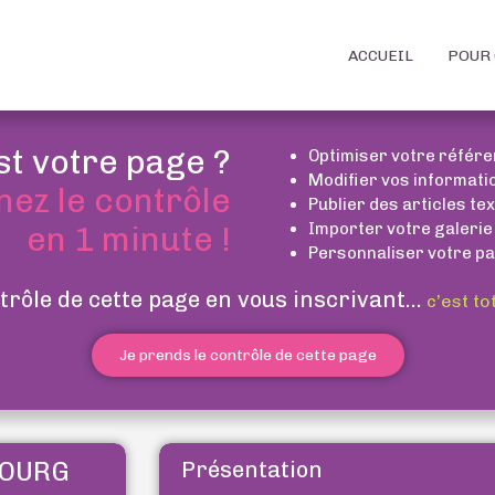
ACCUEIL
POUR 
st votre page ?
Optimiser votre référ
Modifier vos informati
nez le contrôle
Publier des articles te
Importer votre galerie
en 1 minute !
Personnaliser votre pa
trôle de cette page en vous inscrivant...
c’est to
Je prends le contrôle de cette page
BOURG
Présentation