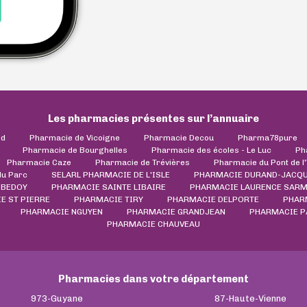
Les pharmacies présentes sur l’annuaire
ld
Pharmacie de Vicoigne
Pharmacie Decou
Pharma78pure
Pharmacie de Bourghelles
Pharmacie des écoles - Le Luc
Ph
Pharmacie Caze
Pharmacie de Trévières
Pharmacie du Pont de l
du Parc
SELARL PHARMACIE DE L'ISLE
PHARMACIE DURAND-JACQ
 BEDOY
PHARMACIE SAINTE LIBAIRE
PHARMACIE LAURENCE SARM
IE ST PIERRE
PHARMACIE TIRY
PHARMACIE DELPORTE
PHAR
PHARMACIE NGUYEN
PHARMACIE GRANDJEAN
PHARMACIE P
PHARMACIE CHAUVEAU
Pharmacies dans votre département
973-Guyane
87-Haute-Vienne