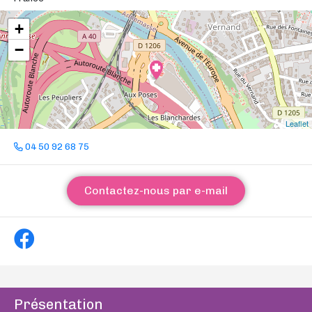
+
−
Leaflet
04 50 92 68 75
Contactez-nous par e-mail
Présentation