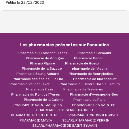
Publié le 22/12/2023
Les pharmacies présentes sur l’annuaire
Pharmacie Du Marché Gisors
Pharmacie Lernould
Pharmacie de Vicoigne
Pharmacie Decou
Pharma78pure
Pharmacie de Gueux
Pharmacie de la Bazoge
pharmacie de l'Agora
Pharmacie Bourg Achard
Pharmacie de Bourghelles
Pharmacie des écoles - Le Luc
Pharmacie de blerancourt
Pharmacie Vauban Givet
Pharmacie du Centre Corbie - Totum
Pharmacie Caze
Pharmacie de Trévières
Pharmacie du Pont de l'Yères
Pharmacie d’Avesnes-le-Sec
Pharmacie de la Galerie
Pharmacie du Parc
PHARMACIE SAINT JACQUES
PHARMACIE DES SAINTES
PHARMACIE LEYSSENNE-CARRIER
PHARMACIE POTIN - PISTRE
PHARMACIE CROSNIER-VIVET
PHARMACIE MAVIA
SELARL PHARMACIE PERRIN
SELARL PHARMACIE DE SAINT SYLVAIN