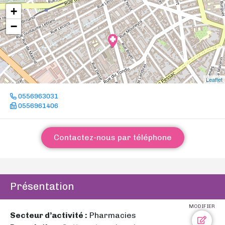
+
−
Leaflet
0556963031
0556961406
Contactez-nous par téléphone
Présentation
MODIFIER
Secteur d’activité :
Pharmacies