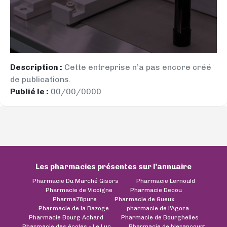
Description :
Cette entreprise n’a pas encore créé
de publications.
Publié le :
00/00/0000
Les pharmacies présentes sur l’annuaire
Pharmacie Du Marché Gisors
Pharmacie Lernould
Pharmacie de Vicoigne
Pharmacie Decou
Pharma78pure
Pharmacie de Gueux
Pharmacie de la Bazoge
pharmacie de l'Agora
Pharmacie Bourg Achard
Pharmacie de Bourghelles
Pharmacie des écoles - Le Luc
Pharmacie de blerancourt