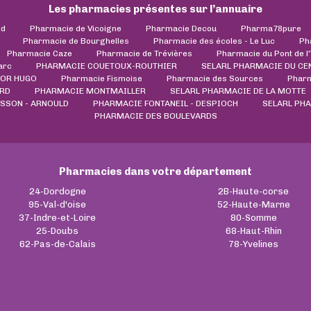
Les pharmacies présentes sur l’annuaire
ld
Pharmacie de Vicoigne
Pharmacie Decou
Pharma78pure
Pharmacie de Bourghelles
Pharmacie des écoles - Le Luc
Ph
Pharmacie Caze
Pharmacie de Trévières
Pharmacie du Pont de l
arc
PHARMACIE COUETOUX-ROUTHIER
SELARL PHARMACIE DU CE
TOR HUGO
Pharmacie Fismoise
Pharmacie des Sources
Pharm
RD
PHARMACIE MONTMAILLER
SELARL PHARMACIE DE LA MOTTE
SSON - ARNOULD
PHARMACIE FONTANEIL - DESPIOCH
SELARL PH
PHARMACIE DES BOULEVARDS
Pharmacies dans votre département
24-Dordogne
2B-Haute-corse
95-Val-d'oise
52-Haute-Marne
37-Indre-et-Loire
80-Somme
25-Doubs
68-Haut-Rhin
62-Pas-de-Calais
78-Yvelines