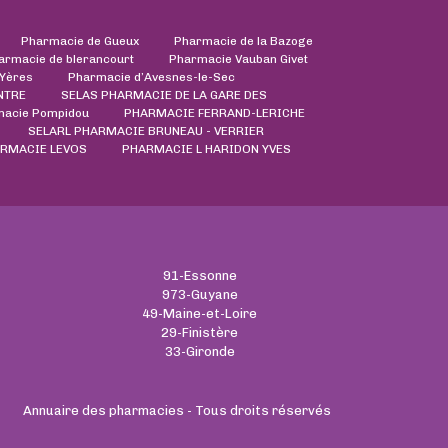
Pharmacie de Gueux
Pharmacie de la Bazoge
armacie de blerancourt
Pharmacie Vauban Givet
'Yères
Pharmacie d’Avesnes-le-Sec
NTRE
SELAS PHARMACIE DE LA GARE DES
acie Pompidou
PHARMACIE FERRAND-LERICHE
SELARL PHARMACIE BRUNEAU - VERRIER
ARMACIE LEVOS
PHARMACIE L HARIDON YVES
91-Essonne
973-Guyane
49-Maine-et-Loire
29-Finistère
33-Gironde
Annuaire des pharmacies - Tous droits réservés