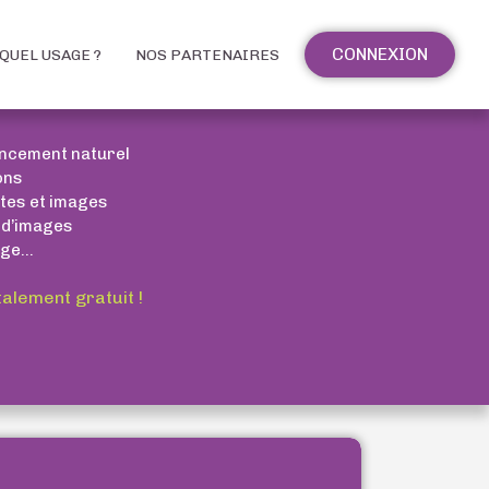
CONNEXION
QUEL USAGE ?
NOS PARTENAIRES
encement naturel
ons
xtes et images
 d’images
ge...
talement gratuit !