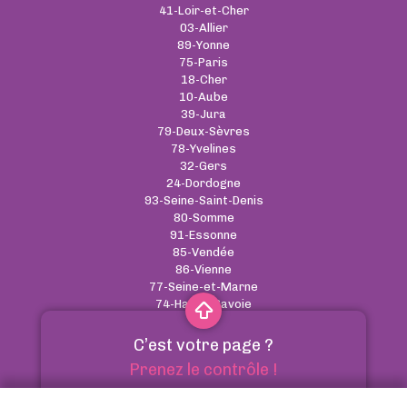
41-Loir-et-Cher
03-Allier
89-Yonne
75-Paris
18-Cher
10-Aube
39-Jura
79-Deux-Sèvres
78-Yvelines
32-Gers
24-Dordogne
93-Seine-Saint-Denis
80-Somme
91-Essonne
85-Vendée
86-Vienne
77-Seine-et-Marne
74-Haute-Savoie
C’est votre page ?
CGU
-
Cookies
-
RGPD
-
Contact
Prenez le contrôle !
Annuaire des pharmacies - Tous droits réservés
Optimiser votre référencement naturel