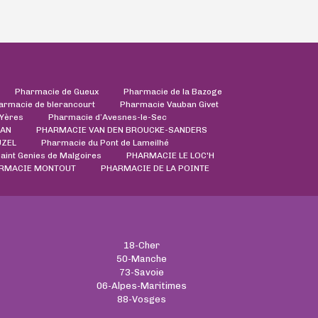
Pharmacie de Gueux
Pharmacie de la Bazoge
armacie de blerancourt
Pharmacie Vauban Givet
'Yères
Pharmacie d’Avesnes-le-Sec
EAN
PHARMACIE VAN DEN BROUCKE-SANDERS
UZEL
Pharmacie du Pont de Lameilhé
aint Genies de Malgoires
PHARMACIE LE LOC'H
RMACIE MONTOUT
PHARMACIE DE LA POINTE
18-Cher
50-Manche
73-Savoie
06-Alpes-Maritimes
88-Vosges