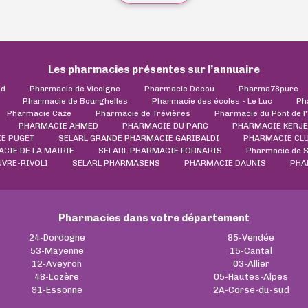
Les pharmacies présentes sur l’annuaire
ld
Pharmacie de Vicoigne
Pharmacie Decou
Pharma78pure
Pharmacie de Bourghelles
Pharmacie des écoles - Le Luc
Ph
Pharmacie Caze
Pharmacie de Trévières
Pharmacie du Pont de l
PHARMACIE AHMED
PHARMACIE DU PARC
PHARMACIE KERJ
E PUGET
SELARL GRANDE PHARMACIE GARIBALDI
PHARMACIE CL
CIE DE LA MAIRIE
SELARL PHARMACIE FORNARIS
Pharmacie de S
VRE-RIVOLI
SELARL PHARMASENS
PHARMACIE DAUNIS
PHA
Pharmacies dans votre département
24-Dordogne
85-Vendée
53-Mayenne
15-Cantal
12-Aveyron
03-Allier
48-Lozère
05-Hautes-Alpes
91-Essonne
2A-Corse-du-sud