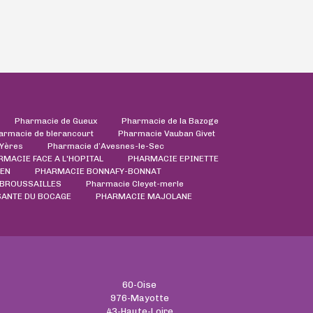
Pharmacie de Gueux
Pharmacie de la Bazoge
armacie de blerancourt
Pharmacie Vauban Givet
'Yères
Pharmacie d’Avesnes-le-Sec
RMACIE FACE A L'HOPITAL
PHARMACIE EPINETTE
EN
PHARMACIE BONNAFY-BONNAT
 BROUSSAILLES
Pharmacie Cleyet-merle
SANTE DU BOCAGE
PHARMACIE MAJOLANE
60-Oise
976-Mayotte
43-Haute-Loire