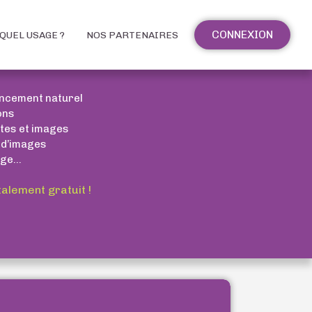
CONNEXION
QUEL USAGE ?
NOS PARTENAIRES
encement naturel
ons
xtes et images
 d’images
ge...
talement gratuit !