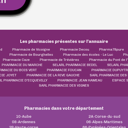
Les pharmacies présentes sur l’annuaire
ld
Pharmacie de Vicoigne
Pharmacie Decou
Pharma78pure
Pharmacie de Bourghelles
Pharmacie des écoles - Le Luc
Ph
Pharmacie Caze
Pharmacie de Trévières
Pharmacie du Pont de l
PHARMACIE DU MARCHE
SELARL PHARMACIE BEDEL
SELARL PHA
RMACIE DU BOIS VERT
PHARMACIE FOUCAN
PHARMACIE DUPUYTR
IE JOYET
PHARMACIE DE LA RIVE GAUCHE
SARL PHARMACIE DES
L PHARMACIE D'ECQUEVILLY
PHARMACIE JEAN HAMEAU
ESPACE 
SARL PHARMACIE DES VIGNES
Pharmacies dans votre département
10-Aube
2A-Corse-du-sud
08-Ardennes
06-Alpes-Maritimes
2B-Haute-corse
66-Pyrénées-Orientales