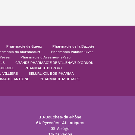
Pharmacie de Gueux
Pharmacie de la Bazoge
armacie de blerancourt
Pharmacie Vauban Givet
'Yères
Pharmacie d’Avesnes-le-Sec
ELS
GRANDE PHARMACIE DE VILLENAVE D'ORNON
-BERBEL
PHARMACIE DU PORT
 VILLIERS
SELURL XXL BOB PHARMA
RMACIE ANTOINE
PHARMACIE MORASPE
13-Bouches-du-Rhône
64-Pyrénées-Atlantiques
09-Ariège
14-Calvados