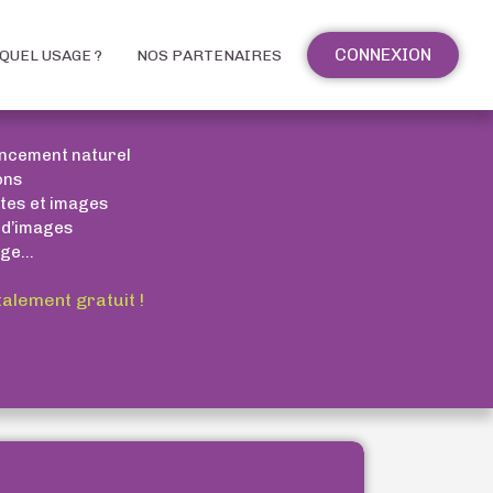
CONNEXION
QUEL USAGE ?
NOS PARTENAIRES
encement naturel
ons
xtes et images
 d’images
ge...
talement gratuit !