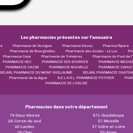
Les pharmacies présentes sur l’annuaire
ld
Pharmacie de Vicoigne
Pharmacie Decou
Pharma78pure
Pharmacie de Bourghelles
Pharmacie des écoles - Le Luc
Ph
Pharmacie Caze
Pharmacie de Trévières
Pharmacie du Pont de l
PHARMACIE HEC
PHARMACIE DES SOURCES
PHARMACIE MICHI
PHARMACIE CAZIN
PHARMACIE NOUVELLE
PHARMACIE CAHUC
SELARL PHARMACIE DU MONT GUILLAUME
SELARL PHARMACIE CHATEAU
Pharmacie de la digue
S.E.L.A.R.L. PHARMACIE POTHIER
PHA
PHARMACIE DE L'EGLISE
Pharmacies dans votre département
79-Deux-Sèvres
971-Guadeloupe
2A-Corse-du-sud
57-Moselle
40-Landes
37-Indre-et-Loire
18-Cher
02-Aisne