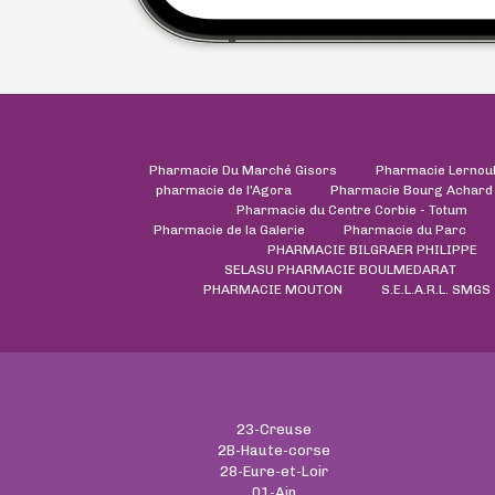
Pharmacie Du Marché Gisors
Pharmacie Lernou
pharmacie de l'Agora
Pharmacie Bourg Achard
Pharmacie du Centre Corbie - Totum
Pharmacie de la Galerie
Pharmacie du Parc
PHARMACIE BILGRAER PHILIPPE
SELASU PHARMACIE BOULMEDARAT
PHARMACIE MOUTON
S.E.L.A.R.L. SMGS
23-Creuse
2B-Haute-corse
28-Eure-et-Loir
01-Ain