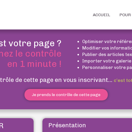
ACCUEIL
POUR 
st votre page ?
Optimiser votre référ
Modifier vos informati
nez le contrôle
Publier des articles te
Importer votre galerie
en 1 minute !
Personnaliser votre pa
trôle de cette page en vous inscrivant...
c’est to
Je prends le contrôle de cette page
R
Présentation