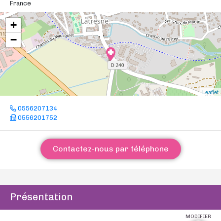
France
+
−
Leaflet
0556207134
0556201752
Contactez-nous par téléphone
Présentation
MODIFIER