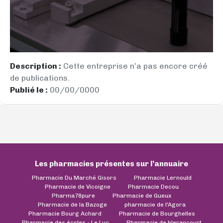
Description :
Cette entreprise n’a pas encore créé
de publications.
Publié le :
00/00/0000
Les pharmacies présentes sur l’annuaire
Pharmacie Du Marché Gisors
Pharmacie Lernould
Pharmacie de Vicoigne
Pharmacie Decou
Pharma78pure
Pharmacie de Gueux
Pharmacie de la Bazoge
pharmacie de l'Agora
Pharmacie Bourg Achard
Pharmacie de Bourghelles
Pharmacie des écoles - Le Luc
Pharmacie de blerancourt